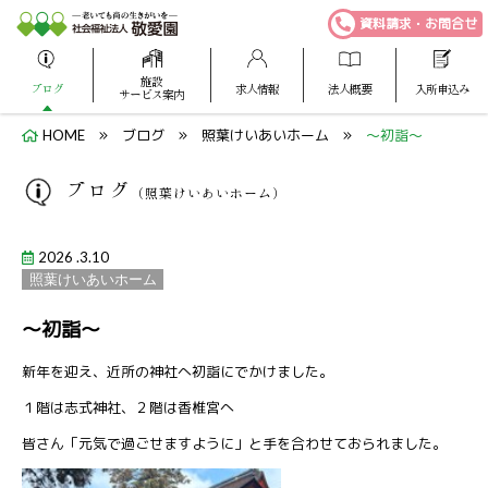
資料請求・お問合せ
施設
ブログ
求人情報
法人概要
入所申込み
サービス案内
HOME
ブログ
照葉けいあいホーム
～初詣～
ブログ
（照葉けいあいホーム）
2026 .3.10
照葉けいあいホーム
～初詣～
新年を迎え、近所の神社へ初詣にでかけました。
１階は志式神社、２階は香椎宮へ
皆さん「元気で過ごせますように」と手を合わせておられました。