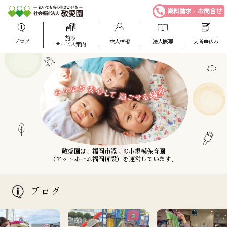
資料請求・お問合せ
施設
ブログ
求人情報
法人概要
入所申込み
サービス案内
敬愛園は、福岡市博多区に全室個室の
敬愛園は、介護福祉士を養成する専門学校
敬愛園は、福岡市認可の小規模保育園
特別養護老人ホームを主体とした
（アットホーム福岡併設）を運営しています。
（ケアスタ福岡併設）を運営しています。
老人福祉施設を運営しています。
ブログ