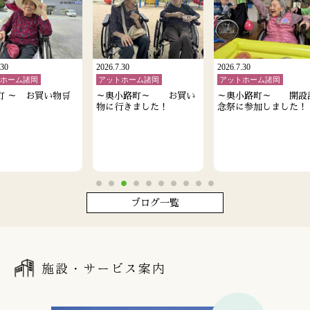
.30
2026.7.30
2026.7.30
トホーム諸岡
アットホーム諸岡
アットホーム諸岡
町 ～ お買い物🛒
～奥小路町～ お買い
～奥小路町～ 開設
物に行きました！
念祭に参加しました！
ブログ一覧
施設・サービス案内