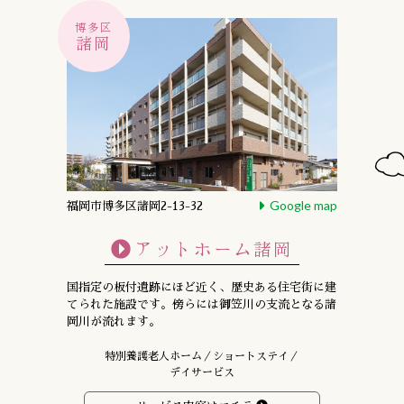
博多区
諸岡
Google map
福岡市博多区諸岡2-13-32
アットホーム諸岡
国指定の板付遺跡にほど近く、
歴史ある住宅街に建
てられた施設です。
傍らには御笠川の支流となる諸
岡川が流れます。
特別養護老人ホーム／ショートステイ／
デイサービス