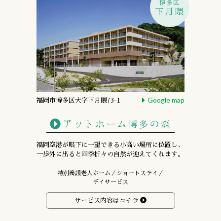
博多区
下月隈
Google map
福岡市博多区大字下月隈73-1
アットホーム博多の森
福岡空港が眼下に一望できる小高い場所に位置し、
一歩外に出ると四季折々の自然が迎えてくれます。
特別養護老人ホーム／ショートステイ／
デイサービス
サービス内容はコチラ