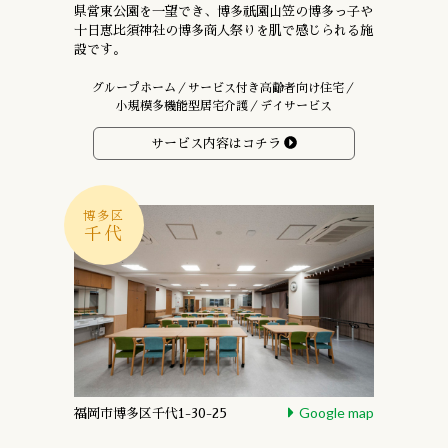
県営東公園を一望でき、
博多祇園山笠の博多っ子や
十日恵比須神社の
博多商人祭りを肌で感じられる施
設です。
グループホーム／サービス付き高齢者向け住宅／
小規模多機能型居宅介護／デイサービス
サービス内容はコチラ
博多区
千代
Google map
福岡市博多区千代1-30-25