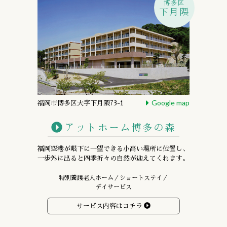
博多区
下月隈
Google map
福岡市博多区大字下月隈73-1
アットホーム博多の森
福岡空港が眼下に一望できる小高い場所に位置し、
一歩外に出ると四季折々の自然が迎えてくれます。
特別養護老人ホーム／ショートステイ／
デイサービス
サービス内容はコチラ