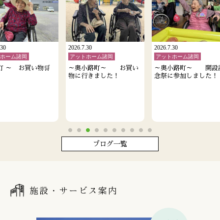
.30
2026.7.30
2026.7.30
トホーム諸岡
アットホーム諸岡
アットホーム諸岡
町 ～ お買い物🛒
～奥小路町～ お買い
～奥小路町～ 開設
物に行きました！
念祭に参加しました！
ブログ一覧
施設・サービス案内