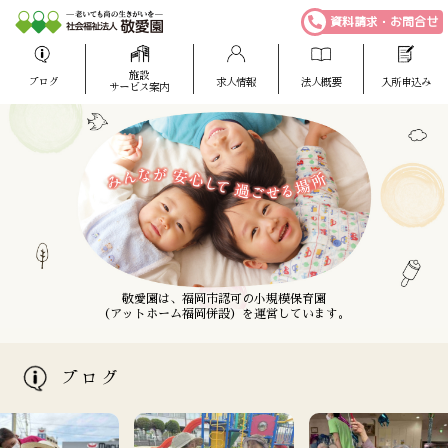
資料請求・お問合せ
施設
ブログ
求人情報
法人概要
入所申込み
サービス案内
敬愛園は、福岡市博多区に全室個室の
敬愛園は、介護福祉士を養成する専門学校
敬愛園は、福岡市認可の小規模保育園
特別養護老人ホームを主体とした
（アットホーム福岡併設）を運営しています。
（ケアスタ福岡併設）を運営しています。
老人福祉施設を運営しています。
ブログ