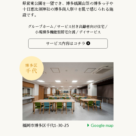
県営東公園を一望でき、
博多祇園山笠の博多っ子や
十日恵比須神社の
博多商人祭りを肌で感じられる施
設です。
グループホーム／サービス付き高齢者向け住宅／
小規模多機能型居宅介護／デイサービス
サービス内容はコチラ
博多区
千代
Google map
福岡市博多区千代1-30-25