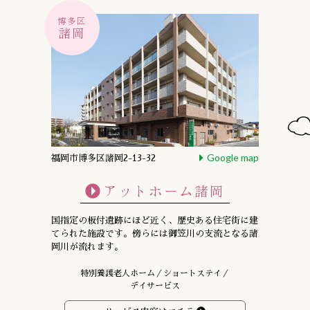
博多区
諸岡
Google map
福岡市博多区諸岡2-13-32
アットホーム諸岡
国指定の板付遺跡にほど近く、
歴史ある住宅街に建
てられた施設です。
傍らには御笠川の支流となる諸
岡川が流れます。
特別養護老人ホーム／ショートステイ／
デイサービス