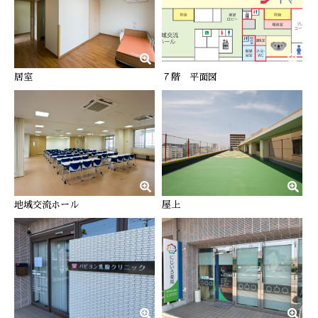
居室
７階 平面図
地域交流ホール
屋上