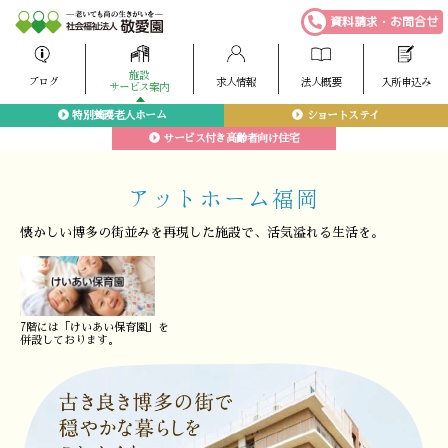
資料請求・お問合せ
施設
ブログ
求人情報
法人概要
入所申込み
サービス案内
特別養護老人ホーム
ショートステイ
サービス付き高齢者向け住宅
アットホーム福岡
懐かしい博多の街並みを
再現した施設で、
活気溢れる生活を。
7階には「けいあい保育園」を
併設しております。