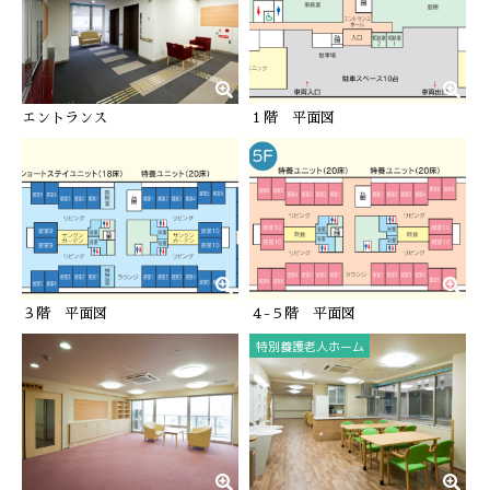
エントランス
１階 平面図
３階 平面図
４-５階 平面図
特別養護老人ホーム