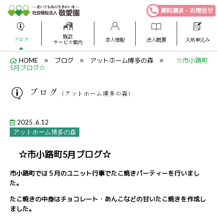
資料請求・お問合せ
施設
ブログ
求人情報
法人概要
入所申込み
サービス案内
HOME
ブログ
アットホーム博多の森
☆市小路町
5月ブログ☆
ブログ
（アットホーム博多の森）
2025 .6.12
アットホーム博多の森
☆市小路町5月ブログ☆
市小路町では５月のユニット行事でたこ焼きパーティーを行いまし
た。
たこ焼きの中身はチョコレート・あんこなどの甘いたこ焼きを作成し
ました。