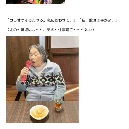
「カラオケするんやろ。私に歌わせて。」 「私、歌は上手かよ。」
（北の～漁場はよ～～、男の～仕事場さ～～～🎤♪♪）