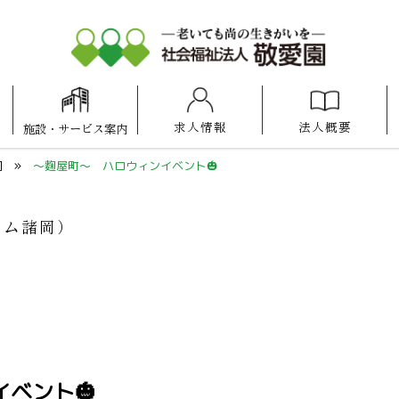
求人情報
法人概要
施設
・
サービス案内
アットホーム
アットホーム
アットホーム
ケアセンター
照葉けいあい保育園
福岡100プラザ博多
けいあい保育園
ケアスタ福岡
博多の森
県庁口
諸岡
福岡
岡
～麴屋町～ ハロウィンイベント🎃
ーム諸岡）
ベント🎃