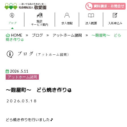
資料請求・お問合せ
施設
ブログ
求人情報
法人概要
入所申込み
サービス案内
HOME
ブログ
アットホーム諸岡
～麴屋町～ どら
焼き作り🥮
ブログ
（アットホーム諸岡）
2026 .5.11
アットホーム諸岡
～麴屋町～ どら焼き作り🥮
２０２６.０３.１８
どら焼き作りを行いました🎵