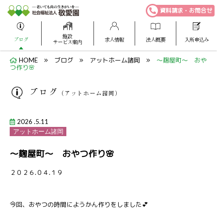
資料請求・お問合せ
施設
ブログ
求人情報
法人概要
入所申込み
サービス案内
HOME
ブログ
アットホーム諸岡
～麹屋町～ おや
つ作り🌸
ブログ
（アットホーム諸岡）
2026 .5.11
アットホーム諸岡
～麹屋町～ おやつ作り🌸
２０２６.０４.１９
今回、おやつの時間にようかん作りをしました💕