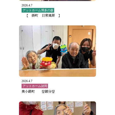
2026.4.7
アットホーム博多の森
【 掛町 日常風景 】
2026.4.7
アットホーム諸岡
奥小路町 👹節分👹