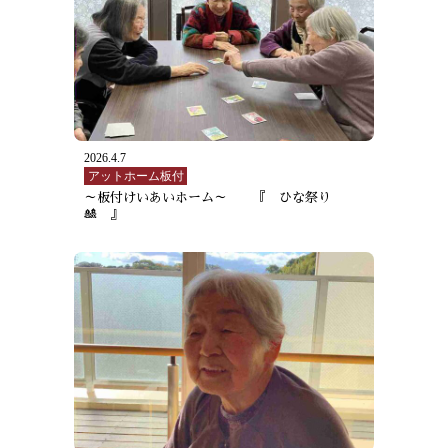
2026.4.7
アットホーム板付
～板付けいあいホーム～ 『 ひな祭り
🎎 』