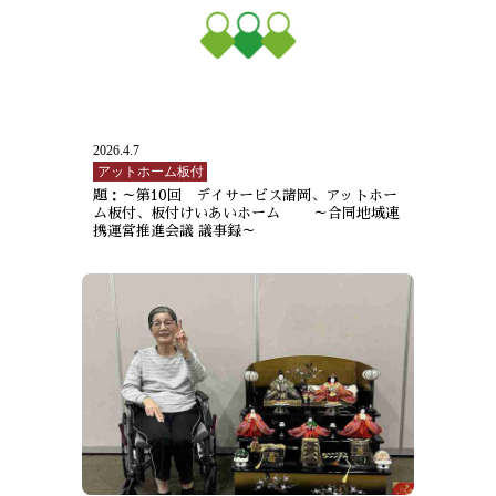
2026.4.7
アットホーム板付
題：～第10回 デイサービス諸岡、アットホー
ム板付、板付けいあいホーム ～合同地域連
携運営推進会議 議事録～