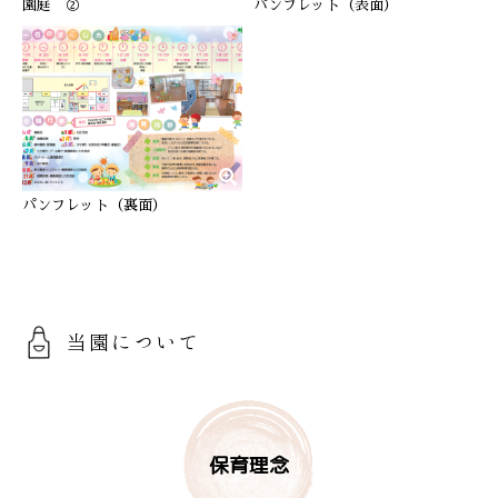
園庭 ②
パンフレット（表面）
パンフレット（裏面）
当園について
保育理念