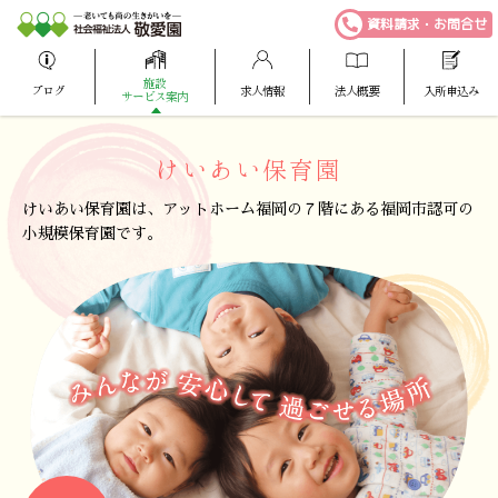
資料請求・お問合せ
施設
ブログ
求人情報
法人概要
入所申込み
サービス案内
けいあい
保育園
けいあい保育園は、
アットホーム福岡の
７階にある福岡市認可の
小規模保育園です。