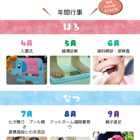
年間行事
入園式
健康診断
歯科検診・尿検査
七夕飾り・プール開
アットホーム福岡夏祭
親子遠足
き・
り
連携施設との交流会