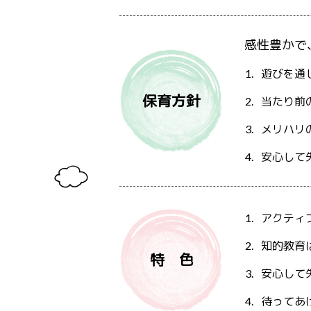
感性豊かで
遊びを通
保育方針
当たり前
メリハリ
安心して
アクティ
知的教育
特 色
安心して
待ってあ