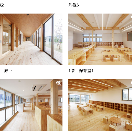
観2
外観3
階 廊下
1階 保育室1