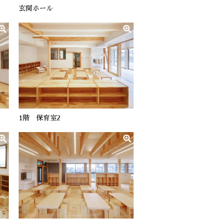
玄関ホール
1階 保育室2