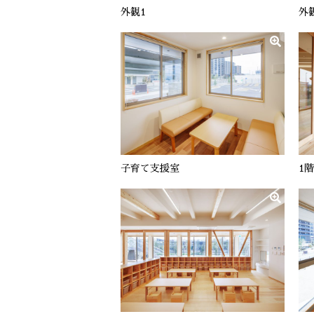
外観1
外
子育て支援室
1