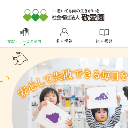
求人情報
法人概要
施設
・
サービス案内
アットホーム
アットホーム
アットホーム
ケアセンター
照葉けいあい保育園
福岡100プラザ博多
けいあい保育園
ケアスタ福岡
博多の森
県庁口
諸岡
福岡
い