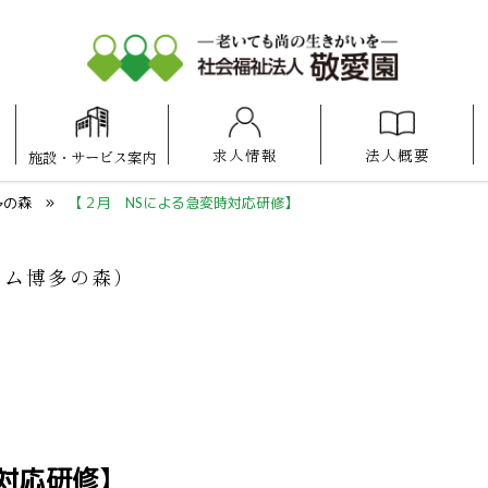
求人情報
法人概要
施設
・
サービス案内
アットホーム
アットホーム
アットホーム
ケアセンター
照葉けいあい保育園
福岡100プラザ博多
けいあい保育園
ケアスタ福岡
博多の森
県庁口
諸岡
福岡
多の森
【２月 NSによる急変時対応研修】
ーム博多の森）
対応研修】