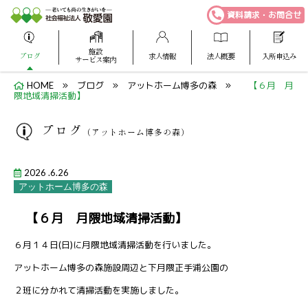
資料請求・お問合せ
施設
ブログ
求人情報
法人概要
入所申込み
サービス案内
HOME
ブログ
アットホーム博多の森
【６月 月
隈地域清掃活動】
ブログ
（アットホーム博多の森）
2026 .6.26
アットホーム博多の森
【６月 月隈地域清掃活動】
６月１４日(日)に月隈地域清掃活動を行いました。
アットホーム博多の森施設周辺と下月隈正手浦公園の
２班に分かれて清掃活動を実施しました。