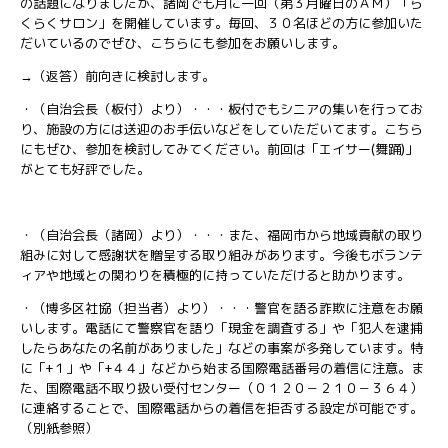
の話題になりましたが、諸岡でも月に一回（第３月曜日のＡＭ）「ら
くらくサロン」を開催しています。毎回、３０名ほどの方に参加いた
だいているのでぜひ、こちらにも参加をお願いします。
→（返答）前向きに検討します。
・（自治会長（板付）より）・・・板付でもシニアの集いを行ってお
り、施設の方には送迎のお手伝いなどをしていただいてます。こちら
にもぜひ、参加を検討してみてください。前回は「エイサー(舞踊)」
がとても好評でした。
・（自治会長（諸岡）より）・・・また、福岡市から地域貢献の取り
組みに対して感謝状を贈呈する取り組みがあります。今後もボランテ
ィアや地域との関わりを積極的に持っていただけると助かります。
・（博多区社協（担当者）より）・・・警官を語る詐欺に注意をお願
いします。電話にて警察官を語り「現金を調査する」や「犯人を逮捕
したらあなたの名前がありました」などの事案が多発しています。特
に「+１」や「+４４」などから始まる国際電話番号の着信に注意。ま
た、国際電話不取り扱い受付センター（０１２０－２１０－３６４）
に連絡することで、国際電話からの着信を拒否する設定が可能です。
（別紙参照）