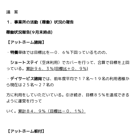
議 案
１．事業所の活動（稼働）状況の報告
稼働状況報告(９月末時点)
【アットホーム諸岡】
・
特養
単体では目標比を―０．６％下回っているものの、
ショートステイ
（空床利用）でカバーを行って、合算で目標を上回
っている。
累計９６．３％(目標比＋０．９％)
・
デイサービス諸岡
では、前年度平均で１７名～１９名の利用者様か
ら現在は２５名～２７名の
方に利用をしていただいている。引き続き、目標８５％を達成できる
ように運営を行って
いく。
累計８４．９％（目標比－０．１％）
【アットホーム板付】