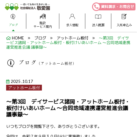
資料請求・お問合せ
施設
ブログ
求人情報
法人概要
入所申込み
サービス案内
HOME
ブログ
アットホーム板付
～第3回 デイサ
ービス諸岡・アットホーム板付・板付けいあいホーム ～合同地域連携
運営推進会議 議事録～
ブログ
（アットホーム板付）
2025 .10.17
アットホーム板付
～第3回 デイサービス諸岡・アットホーム板付・
板付けいあいホーム ～合同地域連携運営推進会議
議事録～
いつもブログを閲覧下さり、ありがとうございます。
今回は、令和７年９月３０日(火)に実施致しました