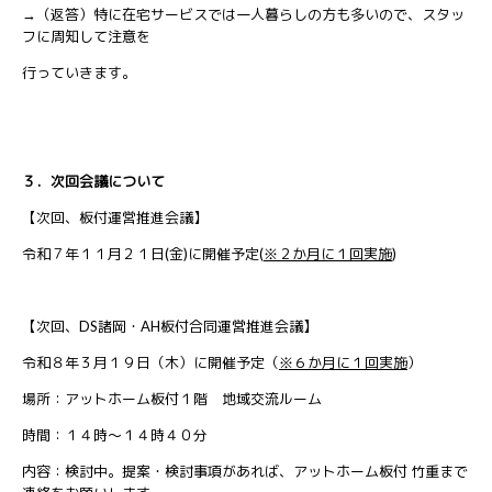
→（返答）特に在宅サービスでは一人暮らしの方も多いので、スタッ
フに周知して注意を
行っていきます。
３．次回会議について
【次回、板付運営推進会議】
令和７年１１月２１日(金)に開催予定(
※２
か月に１回実施
)
【次回、DS諸岡・AH板付合同運営推進会議】
令和８年３月１９日（木）に開催予定（
※６か月に１回実施
）
場所：アットホーム板付１階 地域交流ルーム
時間：１４時～１４時４０分
内容：検討中。提案・検討事項があれば、アットホーム板付 竹重まで