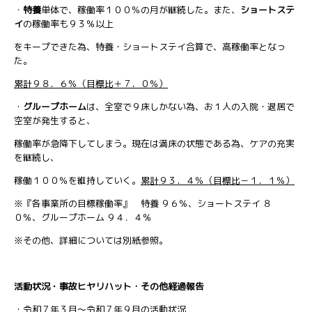
・
特養
単体で、稼働率１００％の月が継続した。また、
ショートステ
イ
の稼働率も９３％以上
をキープできた為、特養・ショートステイ合算で、高稼働率となっ
た。
累計９８．６％（目標比＋７．０％）
・
グループホーム
は、全室で９床しかない為、お１人の入院・退居で
空室が発生すると、
稼働率が急降下してしまう。現在は満床の状態である為、ケアの充実
を継続し、
稼働１００％を維持していく。
累計９３．４％（目標比－１．１％）
※『各事業所の目標稼働率』 特養 ９６％、ショートステイ ８
０％、グループホーム ９４．４％
※その他、詳細については別紙参照。
活動状況・事故ヒヤリハット・その他経過報告
・令和７年３月～令和７年９月の活動状況