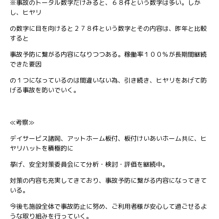
※事故のトータル数字だけみると、６８件という数字は多い。しか
し、ヒヤリ
の数字に目を向けると２７８件という数字とその内容は、昨年と比較
すると
事故予防に繋がる内容になりつつある。稼働率１００％が長期間継続
できた要因
の１つになっているのは間違いない為、引き続き、ヒヤリをあげて防
げる事故を防いでいく。
≪考察≫
デイサービス諸岡、アットホーム板付、板付けいあいホーム共に、ヒ
ヤリハットを積極的に
挙げ、安全対策委員会にて分析・検討・評価を継続中。
対策の内容も充実してきており、事故予防に繋がる内容になってきて
いる。
今後も施設全体で事故防止に努め、ご利用者様が安心して過ごせるよ
うな取り組みを行っていく。