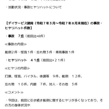
・活動状況・事故ヒヤリハットについて
【デイサービス諸岡（令和７年３月～令和７年８月末現在）の事故・
ヒヤリハット件数】
・事故 ７
件
（前回比+6件）
≪事故の内容≫
転倒２件・怪我１件・忘れ物３件・車両事故１件
・ヒヤリハット ４１
件
（前回比+２１件）
≪ヒヤリの内容≫
打撲、怪我、バイタル、体調等 ９件、転倒 １２件、
忘れ物 １０件、内服 ７件、対人・その他 ３件
≪コメント≫
・今回は、前回に引き続き転倒に関するヒヤリが多くなっており、そ
の方の身体状況や