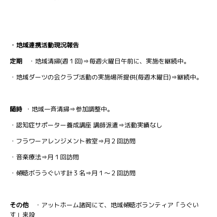
・地域連携活動現況報告
定期
・地域清掃(週１回)⇒毎週火曜日午前に、実施を継続中。
・地域ダーツの会クラブ活動の実施場所提供(毎週木曜日)⇒継続中。
随時
・地域一斉清掃⇒参加調整中。
・認知症サポーター養成講座 講師派遣⇒活動実績なし
・フラワーアレンジメント教室⇒月２回訪問
・音楽療法⇒月１回訪問
・傾聴ボラうぐいす計３名⇒月１～２回訪問
その他
・アットホーム諸岡にて、地域傾聴ボランティア「うぐい
す」来設