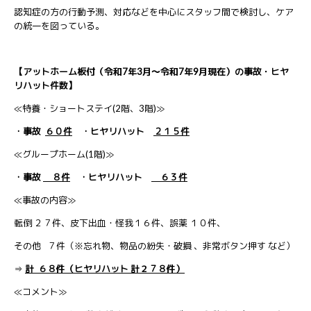
認知症の方の行動予測、対応などを中心にスタッフ間で検討し、ケア
の統一を図っている。
【アットホーム板付（令和7年3月～令和7年9月現在）の事故・ヒヤ
リハット件数】
≪特養・ショートステイ(2階、3階)≫
・事故
６０件
・ヒヤリハット
２１５件
≪グループホーム(1階)≫
・事故
８件
・ヒヤリハット
６３件
≪事故の内容≫
転倒 ２７件、皮下出血・怪我１６件、誤薬 １０件、
その他 ７件（※忘れ物、物品の紛失・破損 、非常ボタン押す など）
⇒
計 ６８件
（ヒヤリハット 計２７８件）
≪コメント≫