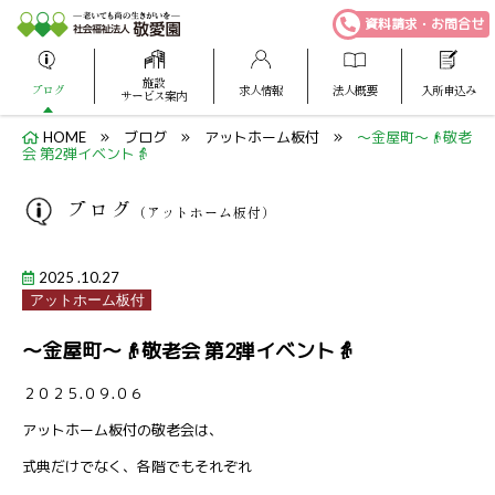
資料請求・お問合せ
施設
ブログ
求人情報
法人概要
入所申込み
サービス案内
HOME
ブログ
アットホーム板付
～金屋町～👴敬老
会 第2弾イベント👵
ブログ
（アットホーム板付）
2025 .10.27
アットホーム板付
～金屋町～👴敬老会 第2弾イベント👵
２０２５.０９.０６
アットホーム板付の敬老会は、
式典だけでなく、各階でもそれぞれ