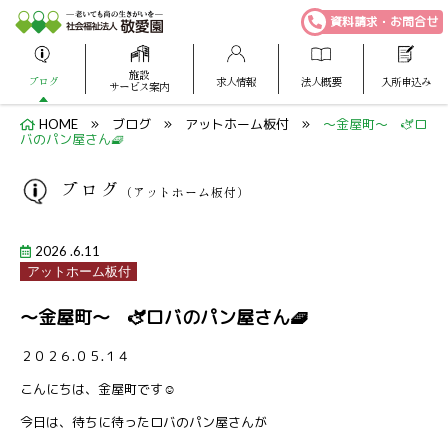
資料請求・お問合せ
施設
ブログ
求人情報
法人概要
入所申込み
サービス案内
HOME
ブログ
アットホーム板付
～金屋町～ 🫏ロ
バのパン屋さん🧇
ブログ
（アットホーム板付）
2026 .6.11
アットホーム板付
～金屋町～ 🫏ロバのパン屋さん🧇
２０２６.０５.１４
こんにちは、金屋町です☺️
今日は、待ちに待ったロバのパン屋さんが