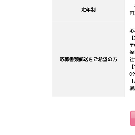
一
定年制
再
応
【
〒8
福
応募書類郵送をご希望の方
社
【
09
【
履