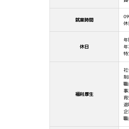
09
就業時間
休
年
休日
年
特
社
制
職
事
福利厚生
育
退
企
職