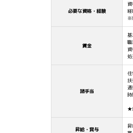
資
必要な資格・経験
経
※
基
職
賃金
資
処
住
扶
通
諸手当
時
★
昇
昇給・賞与
賞