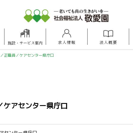
求人情報
法人概要
施設
・
サービス案内
アットホーム
アットホーム
アットホーム
ケアセンター
照葉けいあい保育園
福岡100プラザ博多
けいあい保育園
ケアスタ福岡
博多の森
県庁口
諸岡
福岡
／正職員／ケアセンター県庁口
／ケアセンター県庁口
アセンター県庁口