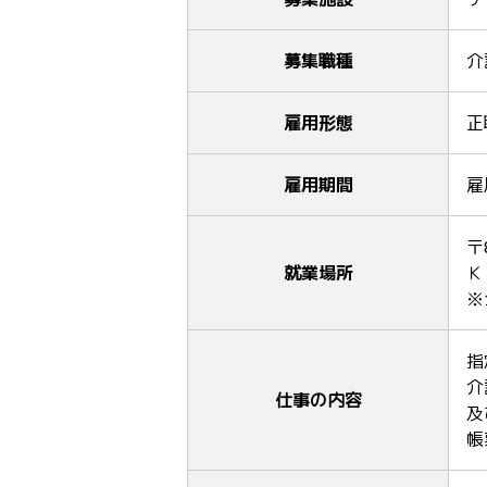
募集職種
介
雇用形態
正
雇用期間
雇
〒
就業場所
Ｋ
※
指
介
仕事の内容
及
帳