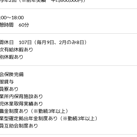
:00～18:00
憩時間 60分
間休日 107日（毎月9日、2月のみ8日）
次有給休暇あり
別休暇あり
会保険完備
服貸与
員寮あり
業所内保育施設あり
児休業取得実績あり
職金制度あり（※勤続3年以上）
業型確定拠出年金制度あり（※勤続3年以上）
員互助会制度あり