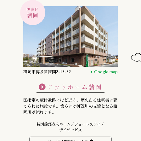
博多区
諸岡
Google map
福岡市博多区諸岡2-13-32
アットホーム諸岡
国指定の板付遺跡にほど近く、
歴史ある住宅街に建
てられた施設です。
傍らには御笠川の支流となる諸
岡川が流れます。
特別養護老人ホーム／ショートステイ／
デイサービス