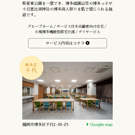
県営東公園を一望でき、
博多祇園山笠の博多っ子や
十日恵比須神社の
博多商人祭りを肌で感じられる施
設です。
グループホーム／サービス付き高齢者向け住宅／
小規模多機能型居宅介護／デイサービス
サービス内容はコチラ
博多区
千代
Google map
福岡市博多区千代1-30-25