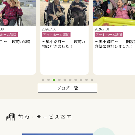
.30
2026.7.30
2026.7.30
トホーム諸岡
アットホーム諸岡
アットホーム諸岡
町 ～ お買い物🛒
～奥小路町～ お買い
～奥小路町～ 開設
物に行きました！
念祭に参加しました！
ブログ一覧
施設・サービス案内