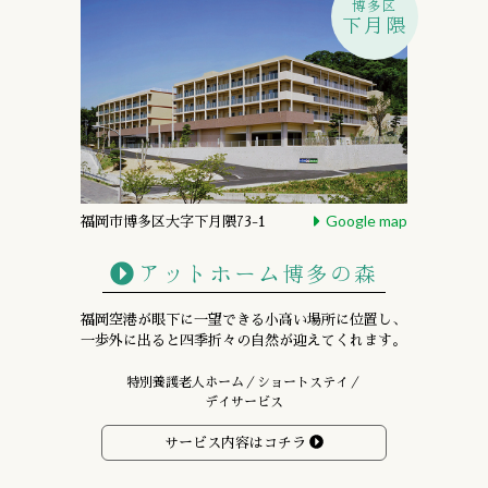
博多区
下月隈
Google map
福岡市博多区大字下月隈73-1
アットホーム博多の森
福岡空港が眼下に一望できる小高い場所に位置し、
一歩外に出ると四季折々の自然が迎えてくれます。
特別養護老人ホーム／ショートステイ／
デイサービス
サービス内容はコチラ