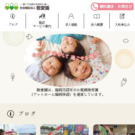
資料請求・お問合せ
施設
ブログ
求人情報
法人概要
入所申込み
サービス案内
敬愛園は、福岡市博多区に全室個室の
敬愛園は、介護福祉士を養成する専門学校
敬愛園は、福岡市認可の小規模保育園
特別養護老人ホームを主体とした
（アットホーム福岡併設）を運営しています。
（ケアスタ福岡併設）を運営しています。
老人福祉施設を運営しています。
ブログ