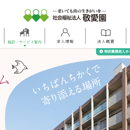
求人情報
法人概要
施設
・
サービス案内
アットホーム
アットホーム
アットホーム
ケアセンター
照葉けいあい保育園
福岡100プラザ博多
けいあい保育園
ケアスタ福岡
博多の森
県庁口
諸岡
福岡
特別養護老人ホ
ム