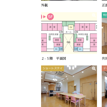
外観
正
特
２-５階 平面図
共
ショートステイ
デ