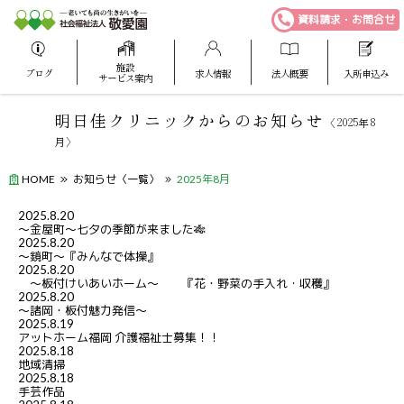
資料請求・お問合せ
施設
ブログ
求人情報
法人概要
入所申込み
サービス案内
明日佳クリニックからのお知らせ
〈2025年8
月〉
HOME
お知らせ〈一覧〉
2025年8月
2025.8.20
～金屋町～七夕の季節が来ました🎋
2025.8.20
～鏡町～『みんなで体操』
2025.8.20
～板付けいあいホーム～ 『花・野菜の手入れ・収穫』
2025.8.20
～諸岡・板付魅力発信～
2025.8.19
アットホーム福岡 介護福祉士募集！！
2025.8.18
地域清掃
2025.8.18
手芸作品