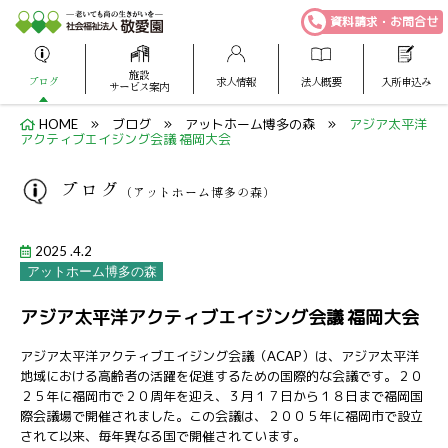
資料請求・お問合せ
施設
ブログ
求人情報
法人概要
入所申込み
サービス案内
HOME
ブログ
アットホーム博多の森
アジア太平洋
アクティブエイジング会議 福岡大会
ブログ
（アットホーム博多の森）
2025 .4.2
アットホーム博多の森
アジア太平洋アクティブエイジング会議 福岡大会
アジア太平洋アクティブエイジング会議（ACAP）は、アジア太平洋
地域における高齢者の活躍を促進するための国際的な会議です。２０
２５年に福岡市で２０周年を迎え、３月１７日から１８日まで福岡国
際会議場で開催されました。この会議は、２００５年に福岡市で設立
されて以来、毎年異なる国で開催されています。