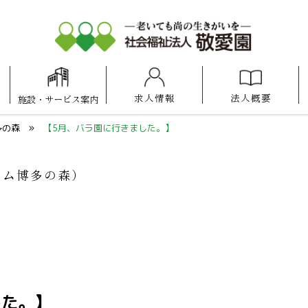
求人情報
法人概要
施設
・
サービス案内
アットホーム
アットホーム
アットホーム
ケアセンター
照葉けいあい保育園
福岡100プラザ博多
けいあい保育園
ケアスタ福岡
博多の森
県庁口
諸岡
福岡
多の森
【5月、バラ園に行きました。】
ーム博多の森）
した。】