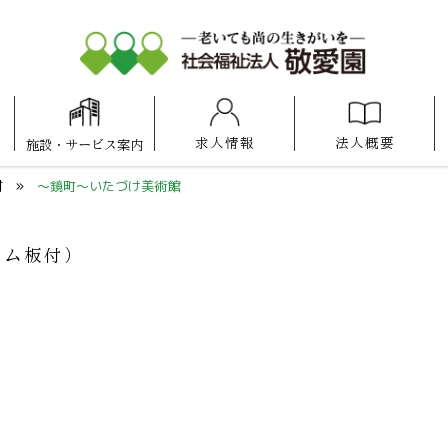
求人情報
法人概要
施設
・
サービス案内
アットホーム
アットホーム
アットホーム
ケアセンター
照葉けいあい保育園
福岡100プラザ博多
けいあい保育園
ケアスタ福岡
博多の森
県庁口
諸岡
福岡
付
～鏡町～いたづけ美術館
ーム板付）