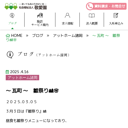
資料請求・お問合せ
施設
ブログ
求人情報
法人概要
入所申込み
サービス案内
HOME
ブログ
アットホーム諸岡
～ 瓦町 ～ 雛祭
り🎎🌸
ブログ
（アットホーム諸岡）
2025 .4.16
アットホーム諸岡
～ 瓦町 ～ 雛祭り🎎🌸
２０２５.０３.０５
３月３日は『雛祭り』🎎
昼食も雛祭りメニューになっており、