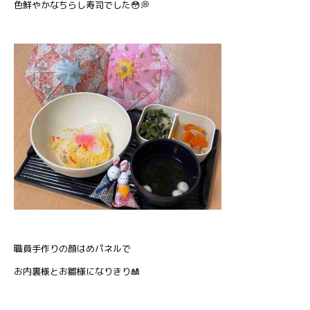
色鮮やかなちらし寿司でした😳💭
職員手作りの顔はめパネルで
お内裏様とお雛様になりきり🎎