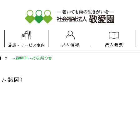
求人情報
法人概要
施設
・
サービス案内
アットホーム
アットホーム
アットホーム
ケアセンター
照葉けいあい保育園
福岡100プラザ博多
けいあい保育園
ケアスタ福岡
博多の森
県庁口
諸岡
福岡
岡
～麹屋町～ひな祭り🌸
ーム諸岡）