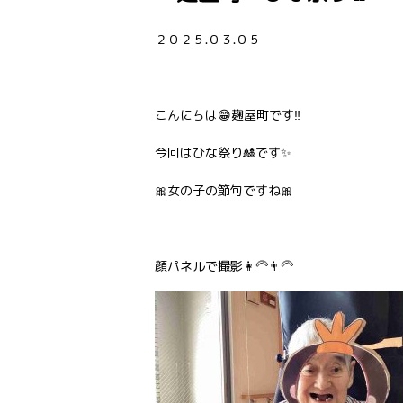
２０２５.０３.０５
こんにちは😁麹屋町です‼️
今回はひな祭り🎎です✨
🎀女の子の節句ですね🎀
顔パネルで撮影👩‍🦳👨‍🦳