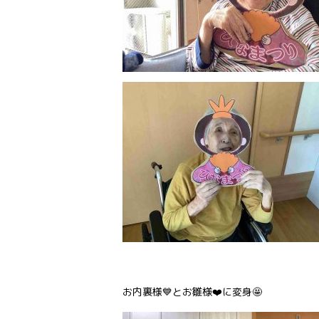
お内裏様💙とお雛様❤️に変身🤩