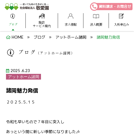
資料請求・お問合せ
施設
ブログ
求人情報
法人概要
入所申込み
サービス案内
HOME
ブログ
アットホーム諸岡
諸岡魅力発信
ブログ
（アットホーム諸岡）
2025 .6.23
アットホーム諸岡
諸岡魅力発信
２０２５.５.１５
令和も早いもので７年目に突入し
あっという間に新しい季節になりました🎶