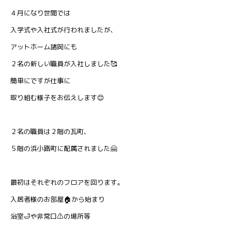
４月になり世間では
入学式や入社式が行われましたが、
アットホーム諸岡にも
２名の新しい職員が入社しました🥰
簡単にですが仕事に
取り組む様子をお伝えします😊
２名の職員は２階の瓦町、
５階の浜小路町に配属されました🤗
最初はそれぞれのフロアを回ります。
入居者様のお部屋🏠から始まり
浴室🛁や非常口⚠️の場所等