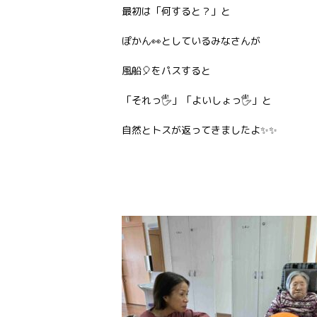
最初は「何すると？」と
ぽかん👀としているみなさんが
風船🎈をパスすると
「それっ🖐️」「よいしょっ🖐️」と
自然とトスが返ってきましたよ✨✨