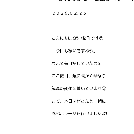
２０２６.０２.２３
こんにちは❗浜小路町です😊
「今日も寒いですね💦」
なんて毎日話していたのに
ここ数日、急に暖かく🌞なり
気温の変化に驚いています🫢
さて、本日は皆さんと一緒に
風船バレー🎈を行いましたよ❗