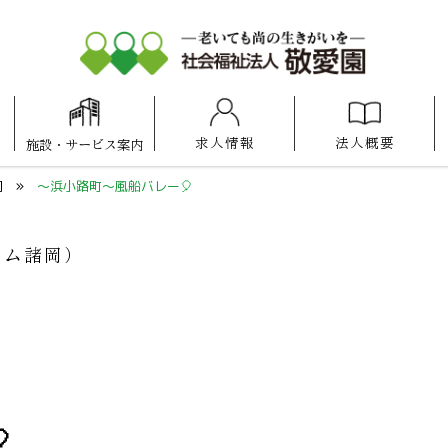
求人情報
法人概要
施設
・
サービス案内
アットホーム
アットホーム
アットホーム
ケアセンター
照葉けいあい保育園
福岡100プラザ博多
けいあい保育園
ケアスタ福岡
博多の森
県庁口
諸岡
福岡
岡
～浜小路町～風船バレー🎈
ーム諸岡）
