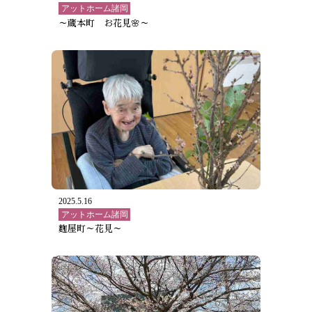
アットホーム諸岡
～蔵本町 お花見🌸～
2025.5.16
アットホーム諸岡
麴屋町～花見～