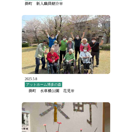
掛町 新入職員紹介🌸
2025.5.8
アットホーム博多の森
掛町 水車橋公園 花見🌸